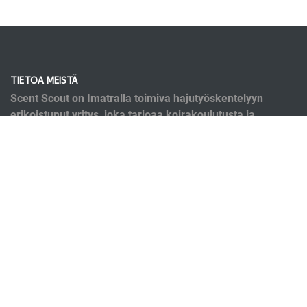
TIETOA MEISTÄ
Scent Scout on Imatralla toimiva hajutyöskentelyyn
erikoistunut yritys, joka tarjoaa koirakoulutusta ja
kirjanpainajakoirapalveluja. Koulutusmenetelmät
pohjaavat nykyaikaiseen tutkittuun tietoon eläinten
oppimisesta ja käyttäytymisestä. Koulutuksen ei
kuitenkaan ole tarkoitus olla ryppyotsaista puurtamista,
vaan se on mukavaa yhdessä tekemistä.
OIKOTIET
Verkkokauppa
Ilmoittautumisehdot
Evästekäytäntö