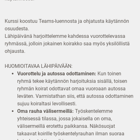
Kurssi koostuu Teams-luennosta ja ohjatusta käytännön
osuudesta.
Lähipäivänä harjoittelemme kahdessa vuorottelevassa
ryhmässä, jolloin jokainen koirakko saa myös yksilöllistä
ohjausta.
HUOMIOITAVAA LÄHIPÄIVÄÄN:
Vuorottelu ja autossa odottaminen:
Kun toinen
ryhmä tekee käytännön harjoituksia sisällä, toisen
ryhmän koirat odottavat omaa vuoroaan autossa
leväten. Varmistathan siis, että autossa odottaminen
sujuu koiraltasi levollisesti.
Oma rauha välisermeillä:
Työskentelemme
yhteisessä tilassa, jossa jokaisella on oma,
välisermeillä erotettu paikkansa. Näkösuojat
takaavat koirille työskentelyrauhan ilman suoraa