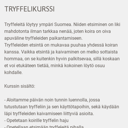
TRYFFELIKURSSI
Tryffeleitä löytyy ympäri Suomea. Niiden etsiminen on liki
mahdotonta ilman tarkkaa nenää, joten koira on oiva
apuväline tryffeleiden paikantamiseen.
Tryffeleiden etsintä on mukavaa puuhaa yhdessä koiran
kanssa. Vaikka etsintä ja kaivaminen on melko sottaista
hommaa, on se kuitenkin hyvin palkitsevaa, sillä koskaan
et voi etukäteen tietää, minkä kokoinen löytö osuu
kohdalle.
Kurssin sisältö:
- Aloitamme päivän noin tunnin luennolla, jossa
tutustutaan tryffeliin ja sen käyttötapoihin, sekä käydään
läpi tryffeleiden kaivamiseen liittyviä asioita.
- Opetetaan koirille tryffelin haju
- Opetellaan etsimään tryffeleitä pihalla