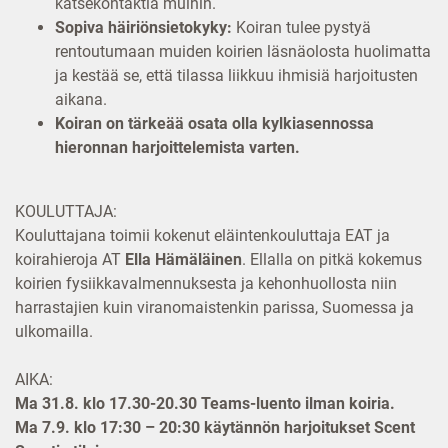
katsekontaktia muihin.
Sopiva häiriönsietokyky:
Koiran tulee pystyä
rentoutumaan muiden koirien läsnäolosta huolimatta
ja kestää se, että tilassa liikkuu ihmisiä harjoitusten
aikana.
Koiran on tärkeää osata olla kylkiasennossa
hieronnan harjoittelemista varten.
KOULUTTAJA:
Kouluttajana toimii kokenut eläintenkouluttaja EAT ja
koirahieroja AT
Ella Hämäläinen
. Ellalla on pitkä kokemus
koirien fysiikkavalmennuksesta ja kehonhuollosta niin
harrastajien kuin viranomaistenkin parissa, Suomessa ja
ulkomailla.
AIKA:
Ma 31.8. klo 17.30-20.30 Teams-luento ilman koiria.
Ma 7.9. klo 17:30 – 20:30 käytännön harjoitukset Scent