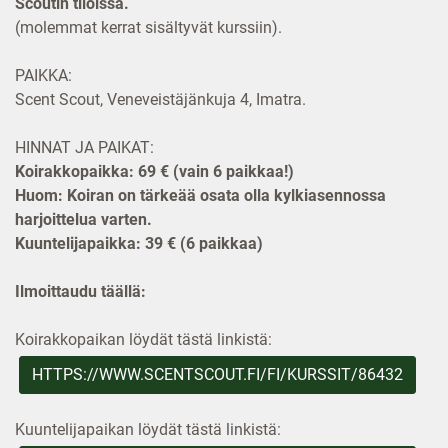
Scoutin tiloissa.
(molemmat kerrat sisältyvät kurssiin).
PAIKKA:
Scent Scout, Veneveistäjänkuja 4, Imatra.
HINNAT JA PAIKAT:
Koirakkopaikka: 69 € (vain 6 paikkaa!)
Huom: Koiran on tärkeää osata olla kylkiasennossa
harjoittelua varten.
Kuuntelijapaikka: 39 € (6 paikkaa)
Ilmoittaudu täällä:
Koirakkopaikan löydät tästä linkistä:
HTTPS://WWW.SCENTSCOUT.FI/FI/KURSSIT/86432
Kuuntelijapaikan löydät tästä linkistä: