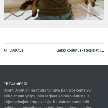
Koulutus
Kaikki koulutuskategoriat
TIETOA MEISTÄ
Scent Scout on Imatralla toimiva hajutyöskentelyyn
erikoistunut yritys, joka tarjoaa koirakoulutusta ja
kirjanpainajakoirapalveluja. Koulutusmenetelmät
pohjaavat nykyaikaiseen tutkittuun tietoon eläinten