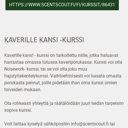
HTTPS://WWW.SCENTSCOUT.FI/FI/KURSSIT/86431
KAVERILLE KANS! -KURSSI
Kaverille kans! - kurssi on tarkoitettu niille, jotka haluavat
harrastaa omassa tutussa kaveriporukassa. Kurssi voi olla
Nosework- kurssi, tai se voi olla joku muu
hajutyöskentelykurssi. Vaihtoehtoisesti voi kasata omasta
porukasta pennut, joille pidetään ihan oma kurssi omien
toiveiden mukaan.
Ota rohkeasti yhteyttä ja räätälöidään juuri teidän tarpeisiin
sopiva kurssi.
Voit laittaa kyselyä sähköpostiin info@scentscout.fi tai