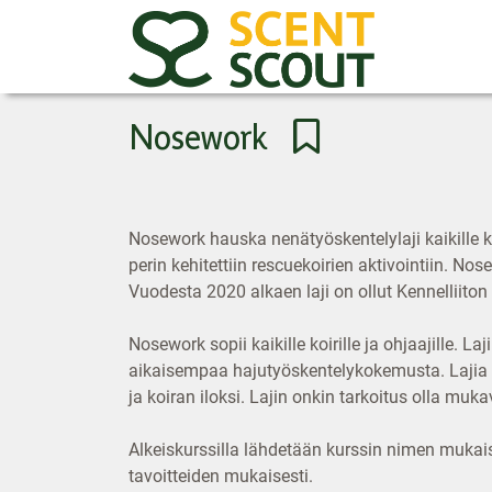
Nosework
Nosework hauska nenätyöskentelylaji kaikille koi
perin kehitettiin rescuekoirien aktivointiin. N
Vuodesta 2020 alkaen laji on ollut Kennelliiton
Nosework sopii kaikille koirille ja ohjaajille. L
aikaisempaa hajutyöskentelykokemusta. Lajia voi
ja koiran iloksi. Lajin onkin tarkoitus olla muk
Alkeiskurssilla lähdetään kurssin nimen mukais
tavoitteiden mukaisesti.