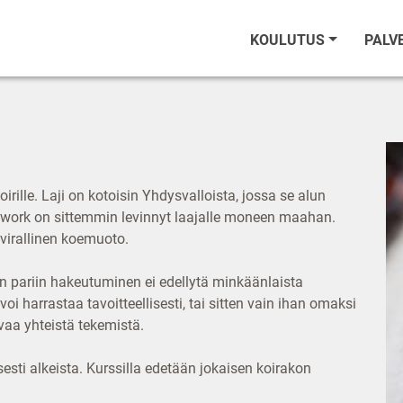
KOULUTUS
PALV
rille. Laji on kotoisin Yhdysvalloista, jossa se alun
osework on sittemmin levinnyt laajalle moneen maahan.
 virallinen koemuoto.
ajin pariin hakeutuminen ei edellytä minkäänlaista
 harrastaa tavoitteellisesti, tai sitten vain ihan omaksi
avaa yhteistä tekemistä.
esti alkeista. Kurssilla edetään jokaisen koirakon