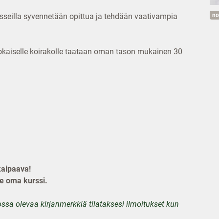
ursseilla syvennetään opittua ja tehdään vaativampia
no
 jokaiselle koirakolle taataan oman tason mukainen 30
kaipaava!
le oma kurssi.
kossa olevaa kirjanmerkkiä tilataksesi ilmoitukset kun