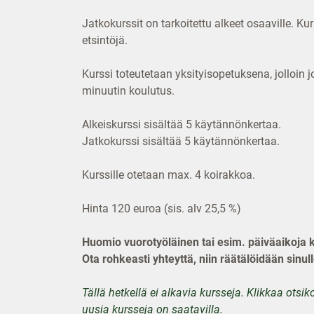
Jatkokurssit on tarkoitettu alkeet osaaville. K
etsintöjä.
Kurssi toteutetaan yksityisopetuksena, jolloin
minuutin koulutus.
Alkeiskurssi sisältää 5 käytännönkertaa.
Jatkokurssi sisältää 5 käytännönkertaa.
Kurssille otetaan max. 4 koirakkoa.
Hinta 120 euroa (sis. alv 25,5 %)
Huomio vuorotyöläinen tai esim. päiväaikoja 
Ota rohkeasti yhteyttä, niin räätälöidään sinul
Tällä hetkellä ei alkavia kursseja. Klikkaa otsi
uusia kursseja on saatavilla.