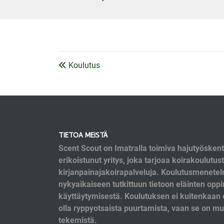
Koulutus
TIETOA MEISTÄ
Scent Scout on Imatralla toimiva hajutyösken
erikoistunut yritys, joka tarjoaa koirakoulutust
kirjanpainajakoirapalveluja. Koulutusmenete
nykyaikaiseen tutkittuun tietoon eläinten oppi
käyttäytymisestä. Koulutuksen ei kuitenkaan o
olla ryppyotsaista puurtamista, vaan se on 
tekemistä.