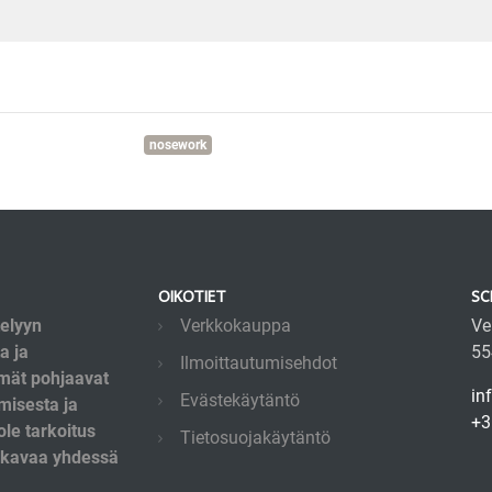
nosework
OIKOTIET
SC
telyyn
Verkkokauppa
Ve
a ja
55
Ilmoittautumisehdot
lmät pohjaavat
in
Evästekäytäntö
misesta ja
+3
le tarkoitus
Tietosuojakäytäntö
mukavaa yhdessä