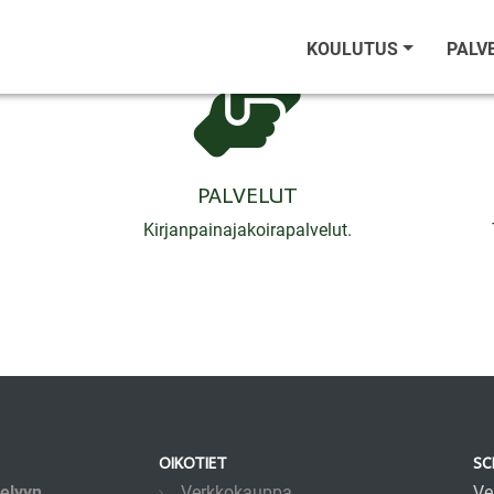
KOULUTUS
PALV
PALVELUT
Kirjanpainajakoirapalvelut.
OIKOTIET
SC
telyyn
Verkkokauppa
Ve