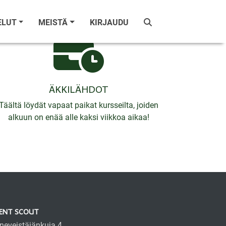
ELUT
MEISTÄ
KIRJAUDU
ÄKKILÄHDOT
Täältä löydät vapaat paikat kursseilta, joiden
alkuun on enää alle kaksi viikkoa aikaa!
ENT SCOUT
neveistäjänkuja 4