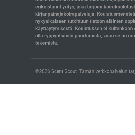
erikoistunut yritys, joka tarjoaa koirakoulutust
kirjanpainajakoirapalveluja. Koulutusmenete
nykyaikaiseen tutkittuun tietoon eläinten oppi
käyttäytymisestä. Koulutuksen ei kuitenkaan o
olla ryppyotsaista puurtamista, vaan se on 
tekemistä.
©2026 Scent Scout Tämän verkkopalvelun ta