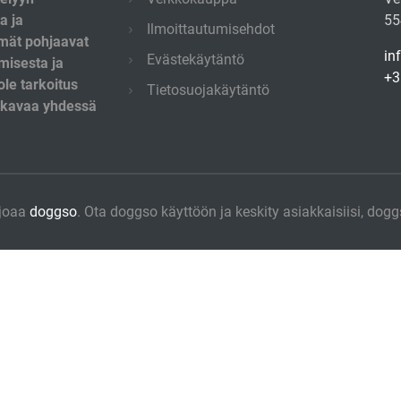
a ja
55
Ilmoittautumisehdot
lmät pohjaavat
in
Evästekäytäntö
misesta ja
+3
le tarkoitus
Tietosuojakäytäntö
mukavaa yhdessä
rjoaa
doggso
. Ota doggso käyttöön ja keskity asiakkaisiisi, dogg