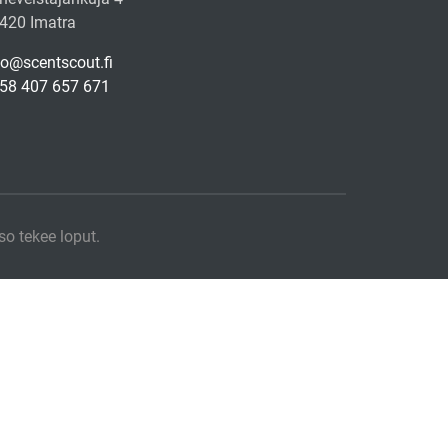
420 Imatra
fo@scentscout.fi
58 407 657 671
so tekee loput.