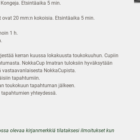
 Kongeja. Etsintäaika 5 min.
it ovat 20 mm:n kokoisia. Etsintäaika 5 min.
noin 1 h.
.
rjestää kerran kuussa lokakuusta toukokuuhun. Cupiin
pahtumasta. NokkaCup Imatran tuloksiin hyväksytään
tä vastaavanlaisesta NokkaCupista.
äisiin tapahtumiin.
aan toukokuun tapahtuman jälkeen.
n tapahtumien yhteydessä.
kossa olevaa kirjanmerkkiä tilataksesi ilmoitukset kun