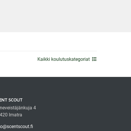
Kaikki koulutuskategoriat
ENT SCOUT
neveistäjänkuja 4
420 Imatra
fo@scentscout.fi