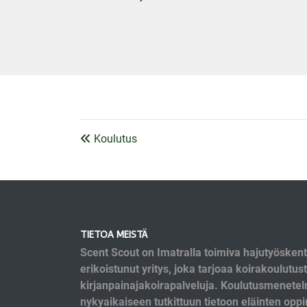
Koulutus
TIETOA MEISTÄ
Scent Scout on Imatralla toimiva hajutyösken
erikoistunut yritys, joka tarjoaa koirakoulutust
kirjanpainajakoirapalveluja. Koulutusmenete
nykyaikaiseen tutkittuun tietoon eläinten oppi