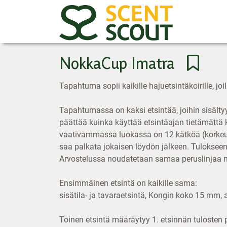
NokkaCup Imatra
Tapahtuma sopii kaikille hajuetsintäkoirille, jo
Tapahtumassa on kaksi etsintää, joihin sisältyy
päättää kuinka käyttää etsintäajan tietämättä
vaativammassa luokassa on 12 kätköä (korkeu
saa palkata jokaisen löydön jälkeen. Tulokseen 
Arvostelussa noudatetaan samaa peruslinjaa mu
Ensimmäinen etsintä on kaikille sama:
sisätila- ja tavaraetsintä, Kongin koko 15 mm, 
Toinen etsintä määräytyy 1. etsinnän tulosten p