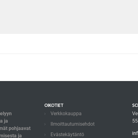
OIKOTIET
SC
telyyn
Verkkokauppa
Ve
a ja
55
Ilmoittautumisehdot
lmät pohjaavat
in
Evästekäytäntö
misesta ja