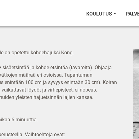
KOULUTUS
PALV
ille on opetettu kohdehajuksi Kong.
 sisäetsintää ja kohde-etsintää (tavaroita). Ohjaaja
 kätköjen määrää eri osioissa. Tapahtuman
s enintään 100 cm ja syvyys enintään 30 cm). Koiran
vaikuttavat löydöt ja virhepisteet, ei nopeus.
iden yleisten hajuetsinnän lajien kanssa.
aikaa 6 minuuttia.
erusteella. Vaihtoehtoja ovat: