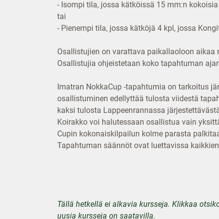
- Isompi tila, jossa kätköissä 15 mm:n kokoisia
tai
- Pienempi tila, jossa kätköjä 4 kpl, jossa Kong
Osallistujien on varattava paikallaoloon aikaa 
Osallistujia ohjeistetaan koko tapahtuman ajan
Imatran NokkaCup -tapahtumia on tarkoitus jä
osallistuminen edellyttää tulosta viidestä ta
kaksi tulosta Lappeenrannassa järjestettäväs
Koirakko voi halutessaan osallistua vain yksitt
Cupin kokonaiskilpailun kolme parasta palkit
Tapahtuman säännöt ovat luettavissa kaikkie
Tällä hetkellä ei alkavia kursseja. Klikkaa otsi
uusia kursseja on saatavilla.