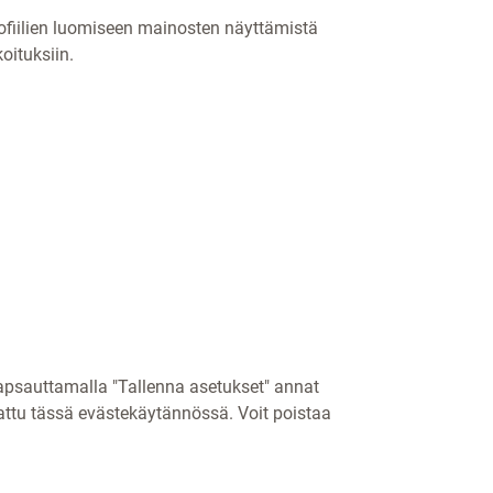
profiilien luomiseen mainosten näyttämistä
oituksiin.
apsauttamalla "Tallenna asetukset" annat
attu tässä evästekäytännössä. Voit poistaa