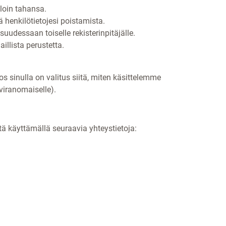
lloin tahansa.
 henkilötietojesi poistamista.
isuudessaan toiselle rekisterinpitäjälle.
illista perustetta.
s sinulla on valitus siitä, miten käsittelemme
viranomaiselle).
ä käyttämällä seuraavia yhteystietoja: