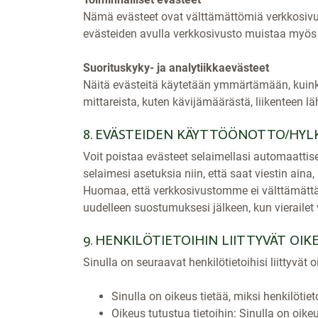
Nämä evästeet ovat välttämättömiä verkkosivus
evästeiden avulla verkkosivusto muistaa myös 
Suorituskyky- ja analytiikkaevästeet
Näitä evästeitä käytetään ymmärtämään, kuink
mittareista, kuten kävijämäärästä, liikenteen lä
8. EVÄSTEIDEN KÄYTTÖÖNOTTO/HYL
Voit poistaa evästeet selaimellasi automaattise
selaimesi asetuksia niin, että saat viestin aina
Huomaa, että verkkosivustomme ei välttämättä t
uudelleen suostumuksesi jälkeen, kun vieraile
9. HENKILÖTIETOIHIN LIITTYVÄT OIK
Sinulla on seuraavat henkilötietoihisi liittyvät 
Sinulla on oikeus tietää, miksi henkilötiet
Oikeus tutustua tietoihin: Sinulla on oike