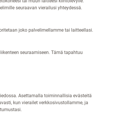
okoneesi tai muun laitteesi kiintolevylle.
limille seuraavan vierailusi yhteydessä.
ritetaan joko palvelimellamme tai laitteellasi.
on liikenteen seuraamiseen. Tämä tapahtuu
tiedossa. Asettamalla toiminnallisia evästeitä
vasti, kun vierailet verkkosivustollamme, ja
stumustasi.