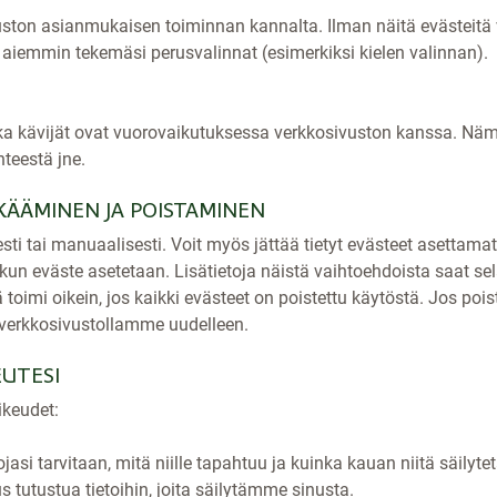
ton asianmukaisen toiminnan kannalta. Ilman näitä evästeitä v
aiemmin tekemäsi perusvalinnat (esimerkiksi kielen valinnan).
a kävijät ovat vuorovaikutuksessa verkkosivuston kanssa. Nämä
hteestä jne.
KÄÄMINEN JA POISTAMINEN
sti tai manuaalisesti. Voit myös jättää tietyt evästeet asettamat
, kun eväste asetetaan. Lisätietoja näistä vaihtoehdoista saat se
oimi oikein, jos kaikki evästeet on poistettu käytöstä. Jos pois
t verkkosivustollamme uudelleen.
EUTESI
oikeudet:
ojasi tarvitaan, mitä niille tapahtuu ja kuinka kauan niitä säilyte
us tutustua tietoihin, joita säilytämme sinusta.