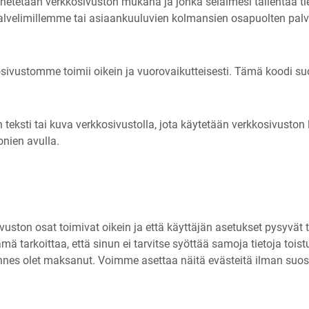
ähetetään verkkosivuston mukana ja jonka selaimesi tallentaa tiet
palvelimillemme tai asiaankuuluvien kolmansien osapuolten palve
osivustomme toimii oikein ja vuorovaikutteisesti. Tämä koodi suo
n teksti tai kuva verkkosivustolla, jota käytetään verkkosivust
onien avulla.
ivuston osat toimivat oikein ja että käyttäjän asetukset pysyvät 
tarkoittaa, että sinun ei tarvitse syöttää samoja tietoja toistu
kunnes olet maksanut. Voimme asettaa näitä evästeitä ilman suo