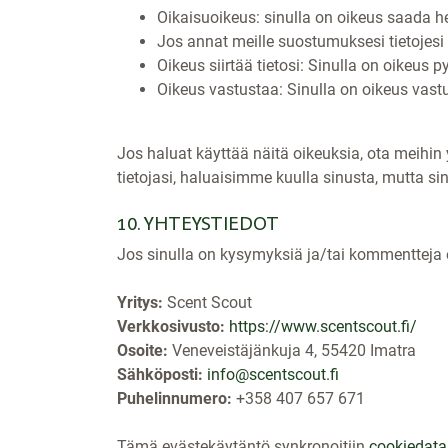
Oikaisuoikeus: sinulla on oikeus saada hen
Jos annat meille suostumuksesi tietojesi 
Oikeus siirtää tietosi: Sinulla on oikeus p
Oikeus vastustaa: Sinulla on oikeus vastust
Jos haluat käyttää näitä oikeuksia, ota meihin
tietojasi, haluaisimme kuulla sinusta, mutta si
10. YHTEYSTIEDOT
Jos sinulla on kysymyksiä ja/tai kommentteja 
Yritys:
Scent Scout
Verkkosivusto:
https://www.scentscout.fi/
Osoite:
Veneveistäjänkuja 4, 55420 Imatra
Sähköposti:
info@scentscout.fi
Puhelinnumero:
+358 407 657 671
Tämä evästekäytäntö synkronoitiin
cookiedata