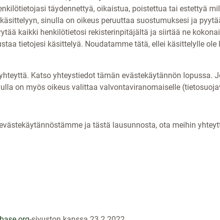
kilötietojasi täydennettyä, oikaistua, poistettua tai estettyä mi
käsittelyyn, sinulla on oikeus peruuttaa suostumuksesi ja pyytää
yytää kaikki henkilötietosi rekisterinpitäjältä ja siirtää ne kokona
aa tietojesi käsittelyä. Noudatamme tätä, ellei käsittelylle ole la
 yhteyttä. Katso yhteystiedot tämän evästekäytännön lopussa. Jo
nulla on myös oikeus valittaa valvontaviranomaiselle (tietosuoja
evästekäytännöstämme ja tästä lausunnosta, ota meihin yhteytt
base.org
-sivuston kanssa 23.2.2022.