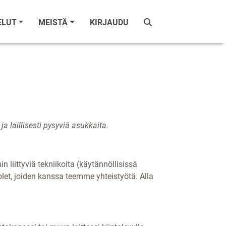
ELUT
MEISTÄ
KIRJAUDU
a laillisesti pysyviä asukkaita.
n liittyviä tekniikoita (käytännöllisissä
let, joiden kanssa teemme yhteistyötä. Alla