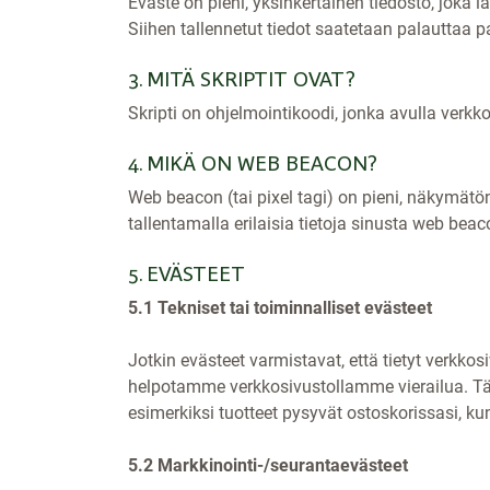
Eväste on pieni, yksinkertainen tiedosto, joka l
Siihen tallennetut tiedot saatetaan palauttaa 
3. MITÄ SKRIPTIT OVAT?
Skripti on ohjelmointikoodi, jonka avulla verkk
4. MIKÄ ON WEB BEACON?
Web beacon (tai pixel tagi) on pieni, näkymätö
tallentamalla erilaisia tietoja sinusta web beac
5. EVÄSTEET
5.1 Tekniset tai toiminnalliset evästeet
Jotkin evästeet varmistavat, että tietyt verkkos
helpotamme verkkosivustollamme vierailua. Tämä 
esimerkiksi tuotteet pysyvät ostoskorissasi, 
5.2 Markkinointi-/seurantaevästeet