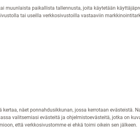
ai muunlaista paikallista tallennusta, joita käytetään käyttäjä
vustolla tai useilla verkkosivustoilla vastaaviin markkinointitark
 kertaa, näet ponnahdusikkunan, jossa kerrotaan evästeistä. N
sa valitsemiasi evästeitä ja ohjelmistoevästeitä, jotka on kuv
mioon, että verkkosivustomme ei ehkä toimi oikein sen jälkeen.