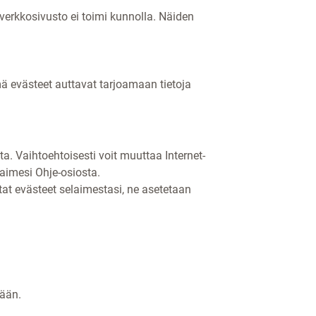
erkkosivusto ei toimi kunnolla. Näiden
 evästeet auttavat tarjoamaan tietoja
ta. Vaihtoehtoisesti voit muuttaa Internet-
laimesi Ohje-osiosta.
tat evästeet selaimestasi, ne asetetaan
tään.