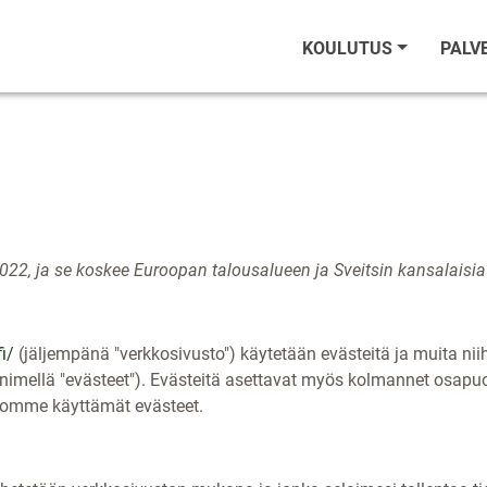
KOULUTUS
PALV
022, ja se koskee Euroopan talousalueen ja Sveitsin kansalaisia j
i/
(jäljempänä "verkkosivusto") käytetään evästeitä ja muita niihi
n nimellä "evästeet"). Evästeitä asettavat myös kolmannet osapuo
tomme käyttämät evästeet.