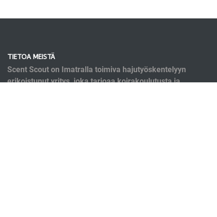
TIETOA MEISTÄ
Scent Scout on Imatralla toimiva hajutyöskentelyyn
erikoistunut yritys, joka tarjoaa koirakoulutusta ja
kirjanpainajakoirapalveluja. Koulutusmenetelmät
pohjaavat nykyaikaiseen tutkittuun tietoon eläinten
oppimisesta ja käyttäytymisestä. Koulutuksen ei
kuitenkaan ole tarkoitus olla ryppyotsaista puurtamista,
vaan se on mukavaa yhdessä tekemistä.
OIKOTIET
Verkkokauppa
Ilmoittautumisehdot
Evästekäytäntö