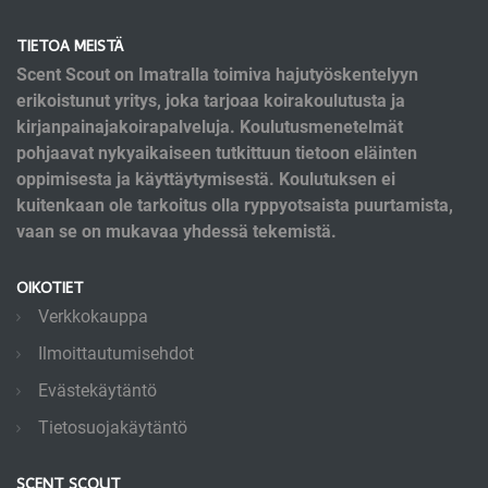
TIETOA MEISTÄ
Scent Scout on Imatralla toimiva hajutyöskentelyyn
erikoistunut yritys, joka tarjoaa koirakoulutusta ja
kirjanpainajakoirapalveluja. Koulutusmenetelmät
pohjaavat nykyaikaiseen tutkittuun tietoon eläinten
oppimisesta ja käyttäytymisestä. Koulutuksen ei
kuitenkaan ole tarkoitus olla ryppyotsaista puurtamista,
vaan se on mukavaa yhdessä tekemistä.
OIKOTIET
Verkkokauppa
Ilmoittautumisehdot
Evästekäytäntö
Tietosuojakäytäntö
SCENT SCOUT