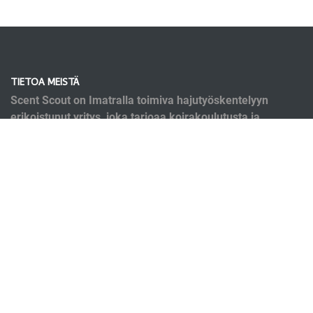
TIETOA MEISTÄ
Scent Scout on Imatralla toimiva hajutyöskentelyyn
erikoistunut yritys, joka tarjoaa koirakoulutusta ja
kirjanpainajakoirapalveluja. Koulutusmenetelmät
pohjaavat nykyaikaiseen tutkittuun tietoon eläinten
oppimisesta ja käyttäytymisestä. Koulutuksen ei
kuitenkaan ole tarkoitus olla ryppyotsaista puurtamista,
vaan se on mukavaa yhdessä tekemistä.
OIKOTIET
Verkkokauppa
Ilmoittautumisehdot
Evästekäytäntö