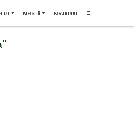
ELUT
MEISTÄ
KIRJAUDU
a"