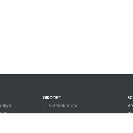
OIKOTIET
SC
telyyn
Verkkokauppa
Ve
a ja
55
Ilmoittautumisehdot
lmät pohjaavat
in
Evästekäytäntö
misesta ja
+3