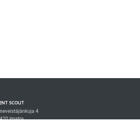
ENT SCOUT
neveistäjänkuja 4
420 Imatra
fo@scentscout.fi
58 407 657 671