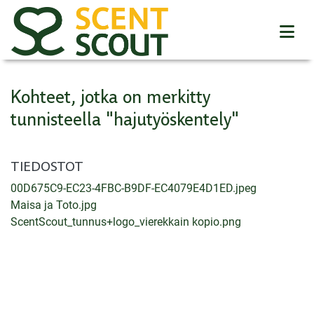
Kohteet, jotka on merkitty
tunnisteella "hajutyöskentely"
TIEDOSTOT
00D675C9-EC23-4FBC-B9DF-EC4079E4D1ED.jpeg
Maisa ja Toto.jpg
ScentScout_tunnus+logo_vierekkain kopio.png