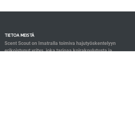
TIETOA MEISTÄ
Scent Scout on Imatralla toimiva hajutyöskentelyyn
erikoistunut yritys, joka tarjoaa koirakoulutusta ja
kirjanpainajakoirapalveluja. Koulutusmenetelmät
pohjaavat nykyaikaiseen tutkittuun tietoon eläinten
oppimisesta ja käyttäytymisestä. Koulutuksen ei
kuitenkaan ole tarkoitus olla ryppyotsaista puurtamista,
vaan se on mukavaa yhdessä tekemistä.
OIKOTIET
Verkkokauppa
Ilmoittautumisehdot
Evästekäytäntö